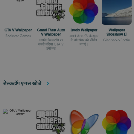
GTA V Wallpaper
Grand Theft Auto
Lively Wallpaper
Wallpaper
V Wallpaper
Slideshow LT
Rockstar Games
अपने डेस्कटॉप कंप्यूटर
आपके डेस्कटॉप पर
के वॉलपेपर को जीवंत
Gianpaolo Bottin
सबसे बढ़िया GTA V
बनाएं।
इमेजिस
डेस्कटॉप एप्पस खोजें