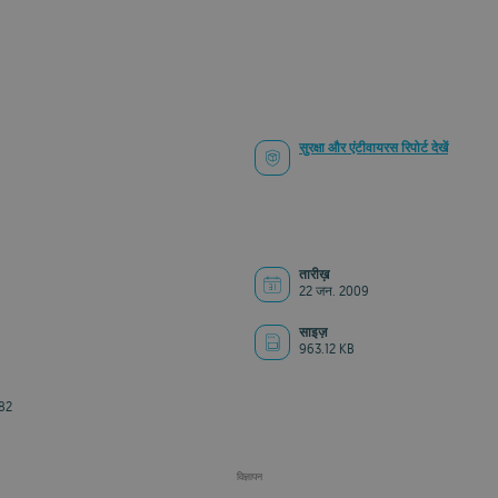
सुरक्षा और एंटीवायरस रिपोर्ट देखें
तारीख़
22 जन. 2009
साइज़
963.12 KB
82
विज्ञापन