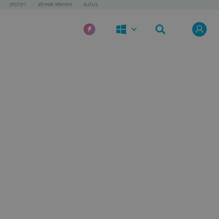
SPOTIFY
वॉटरमार्क सॉफ़्टवेयर
RUFUS