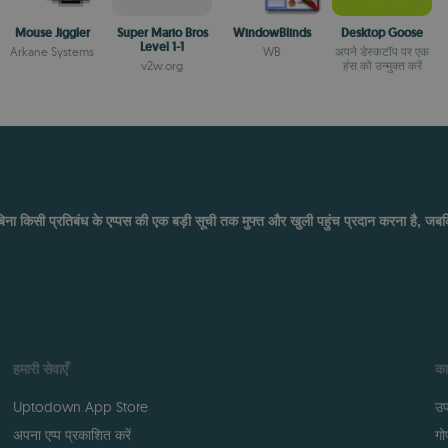
Mouse Jiggler
Super Mario Bros
WindowBlinds
Desktop Goose
Level 1-1
Arkane Systems
WB
अपने डेस्कटॉप पर एक
v2w.org
हंस को उन्मुक्त करें
ष्य बिना किसी प्रतिबंध के एप्पस की एक बड़ी सूची तक मुफ्त और खुली पहुंच प्रदान करना है, 
हमारी सेवाएँ
का
Uptodown App Store
उप
अपना एप्प प्रकाशित करें
गो