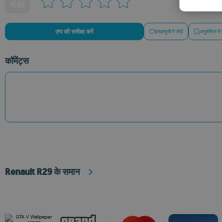
एप्प की समीक्षा करें
इच्छासूची में जोड़ें
अनुशंसित में 
कॉमेंट्स
Renault R29 के समान