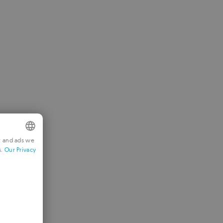
t and ads we
s.
Our Privacy
NGLISH
RENCH
ERMAN
ORTUGUESE
TALIAN