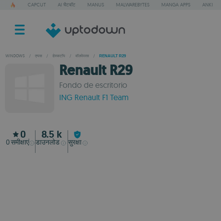
CAPCUT
AI चैटबॉट
MANUS
MALWAREBYTES
MANGA APPS
ANKI
WINDOWS
/
एप्पस
/
डेस्कटॉप
/
वॉलपेपरस
/
RENAULT R29
Renault R29
Fondo de escritorio
ING Renault F1 Team
0
8.5 k
0
समीक्षाएं
डाउनलोड
सुरक्षा