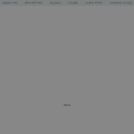
URBAN VPN
ओपन-सोर्स एप्पस
OLLAMA
CALIBRE
AI इमेज जेनरेटर
ANDROID STUDIO
विज्ञापन