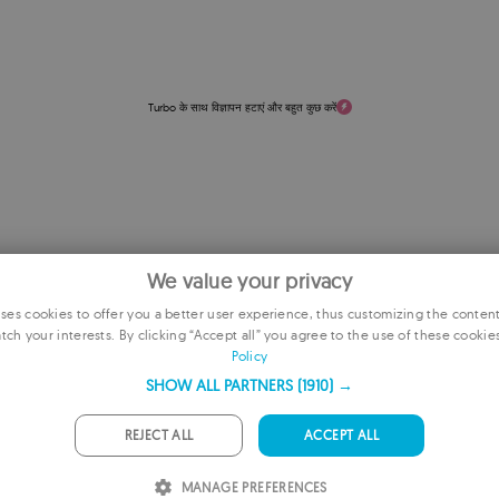
Turbo के साथ विज्ञापन हटाएं और बहुत कुछ करें
We value your privacy
es cookies to offer you a better user experience, thus customizing the conten
tch your interests. By clicking “Accept all” you agree to the use of these cookie
E
Policy
F
SHOW ALL PARTNERS
(1910) →
G
REJECT ALL
ACCEPT ALL
P
MANAGE PREFERENCES
I