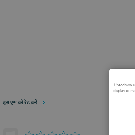
Uptodown us
display to ma
इस एप्प को रेट करें