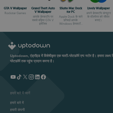
GTA V Wallpaper
Grand Theft Auto
SSuite Mac Dock
Lively Wallpaper
V Wallpaper
for PC
Rockstar Games
अपने डेस्कटॉप कंप्यूटर
आपके डेस्कटॉप पर
Apple Dock के सारे
के वॉलपेपर को जीवंत
सबसे बढ़िया GTA V
फ़ीचर्ज़ आपके
बनाएं।
इमेजिस
Windows डेस्कटॉप
पर
Uptodown, एंड्रॉइड में विशेषीकृत एक मल्टी-प्लेटफ़ॉर्म एप्प स्टोर है। हमारा लक्
प्लेटफ़ॉर्म तक पहुंच प्रदान करना है।
हमारे बारे में जानें
हमारे बारे में
हमारी कंपनी