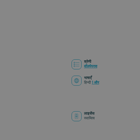
श्रेणी
वॉलपेपरस
भाषाएँ
हिन्दी
1 और
लाइसेंस
स्वामित्व