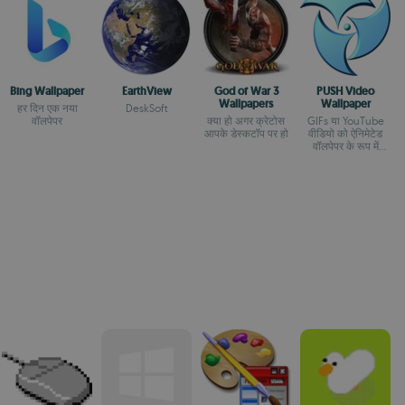
Bing Wallpaper
EarthView
God of War 3
PUSH Video
Wallpapers
Wallpaper
हर दिन एक नया
DeskSoft
वॉलपेपर
क्या हो अगर क्रेटोस
GIFs या YouTube
आपके डेस्कटॉप पर हो
वीडियो को ऐनिमेटेड
वॉलपेपर के रूप में
उपयोग करें